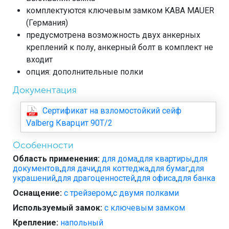
комплектуются ключевым замком KABA MAUER
(Германия)
предусмотрена возможность двух анкерных
креплений к полу, анкерный болт в комплект не
входит
опция: дополнительные полки
Документация
Сертификат на взломостойкий сейф
Valberg Кварцит 90Т/2
Особенности
Область применения:
для дома
,
для квартиры
,
для
документов
,
для дачи
,
для коттеджа
,
для бумаг
,
для
украшений
,
для драгоценностей
,
для офиса
,
для банка
Оснащение:
с трейзером
,
с двумя полками
Используемый замок:
с ключевым замком
Крепление:
напольный