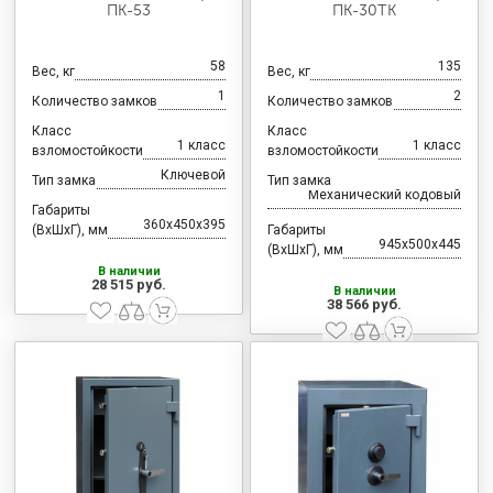
ПК-53
ПК-30ТК
58
135
Вес, кг
Вес, кг
1
2
Количество замков
Количество замков
Класс
Класс
1 класс
1 класс
взломостойкости
взломостойкости
Ключевой
Тип замка
Тип замка
Механический кодовый
Габариты
360x450x395
(ВхШхГ), мм
Габариты
945x500x445
(ВхШхГ), мм
В наличии
28 515 руб.
В наличии
38 566 руб.