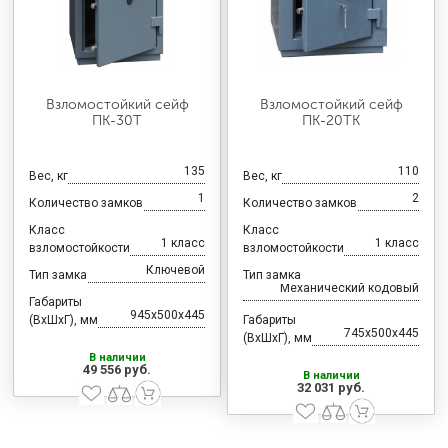
Взломостойкий сейф
Взломостойкий сейф
ПК-30Т
ПК-20ТК
135
110
Вес, кг
Вес, кг
1
2
Количество замков
Количество замков
Класс
Класс
1 класс
1 класс
взломостойкости
взломостойкости
Ключевой
Тип замка
Тип замка
Механический кодовый
Габариты
945x500x445
(ВхШхГ), мм
Габариты
745x500x445
(ВхШхГ), мм
В наличии
49 556 руб.
В наличии
32 031 руб.