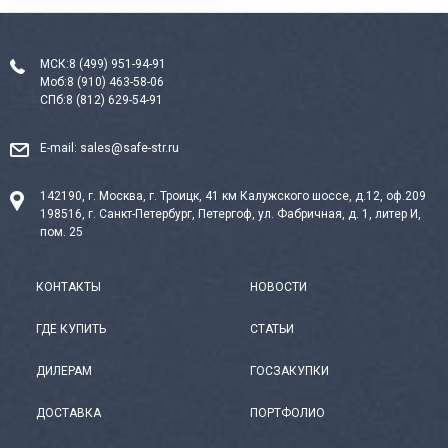
МСК:
8 (499) 951-94-91
Моб:
8 (910) 463-58-06
СПб:
8 (812) 629-54-91
E-mail:
sales@safe-str.ru
142190, г. Москва, г. Троицк, 41 км Калужского шоссе, д.12, оф.209
198516, г. Санкт-Петербург, Петергоф, ул. Фабричная, д. 1, литер И,
пом. 25
КОНТАКТЫ
НОВОСТИ
ГДЕ КУПИТЬ
СТАТЬИ
ДИЛЕРАМ
ГОСЗАКУПКИ
ДОСТАВКА
ПОРТФОЛИО