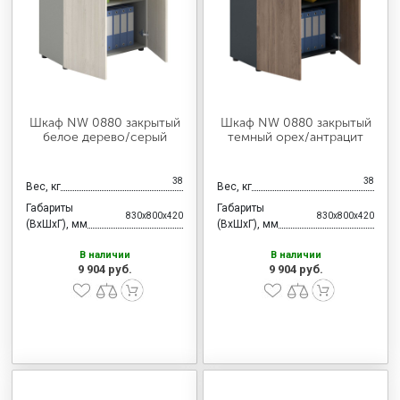
МЕДИЦИНСКАЯ МЕБЕЛЬ
СИСТЕМЫ ХРАНЕНИЯ
Шкаф NW 0880 закрытый
Шкаф NW 0880 закрытый
ОФИСНАЯ МЕБЕЛЬ
белое дерево/серый
темный орех/антрацит
38
38
Вес, кг
Вес, кг
МЕБЕЛЬ ДЛЯ ДОМА
Габариты
Габариты
830x800x420
830x800x420
(ВхШхГ), мм
(ВхШхГ), мм
В наличии
В наличии
МЕБЕЛЬ ДЛЯ СТОЛОВЫХ
9 904 руб.
9 904 руб.
СТАЛЬНЫЕ ДВЕРИ