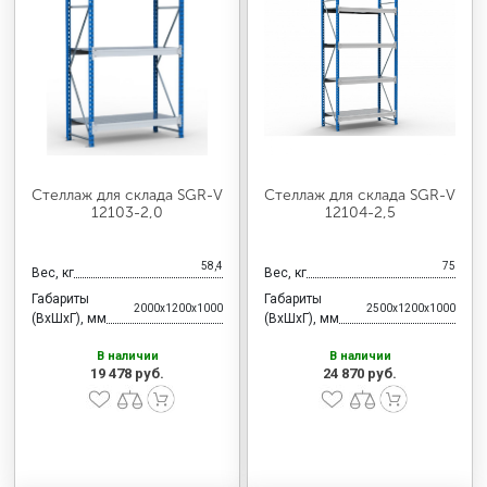
МЕДИЦИНСКАЯ МЕБЕЛЬ
СИСТЕМЫ ХРАНЕНИЯ
ОФИСНАЯ МЕБЕЛЬ
Стеллаж для склада SGR-V
Стеллаж для склада SGR-V
12103-2,0
12104-2,5
МЕБЕЛЬ ДЛЯ ДОМА
58,4
75
Вес, кг
Вес, кг
Габариты
Габариты
2000x1200x1000
2500x1200x1000
МЕБЕЛЬ ДЛЯ СТОЛОВЫХ
(ВхШхГ), мм
(ВхШхГ), мм
В наличии
В наличии
19 478 руб.
24 870 руб.
СТАЛЬНЫЕ ДВЕРИ