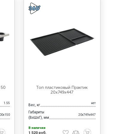
 50
Топ пластиковый Практик
20x749x447
1.55
нет
Вес, кг
Габариты
00x150
20x749x447
(ВхШхГ), мм
В наличии
1 520 руб.