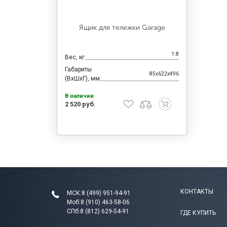
Ящик для тележки Garage
1.8
Вес, кг
Габариты
85x622x496
(ВхШхГ), мм
В наличии
2 520 руб.
КОНТАКТЫ
МСК:
8 (499) 951-94-91
Моб:
8 (910) 463-58-06
СПб:
8 (812) 629-54-91
ГДЕ КУПИТЬ