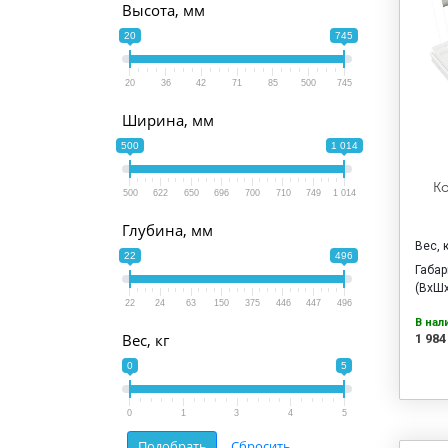
Высота, мм
20
745
20
36
42
71
85
500
745
Ширина, мм
500
1 014
К
500
622
650
696
700
710
749
1 014
Глубина, мм
Вес, 
22
496
Габа
(ВхШх
22
24
63
150
375
446
447
496
В нал
Вес, кг
1 984
0
5
0
1
3
4
5