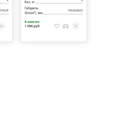
4
5
Вес, кг
Габариты
014x24
745x500x22
(ВхШхГ), мм
В наличии
1 504 руб.