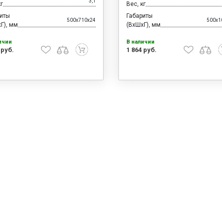
3,1
кг
Вес, кг
риты
Габариты
500x710x24
500x1
Г), мм
(ВхШхГ), мм
ичии
В наличии
 руб.
1 864 руб.