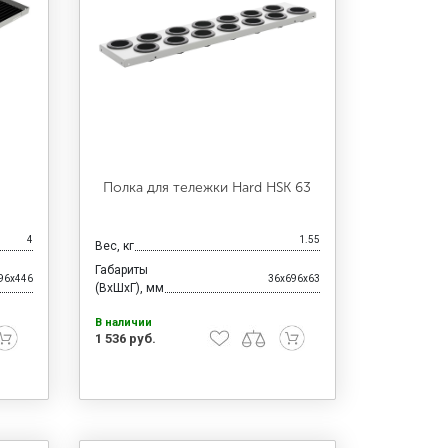
Полка для тележки Hard HSK 63
4
1.55
Вес, кг
Габариты
96x446
36x696x63
(ВхШхГ), мм
В наличии
1 536 руб.