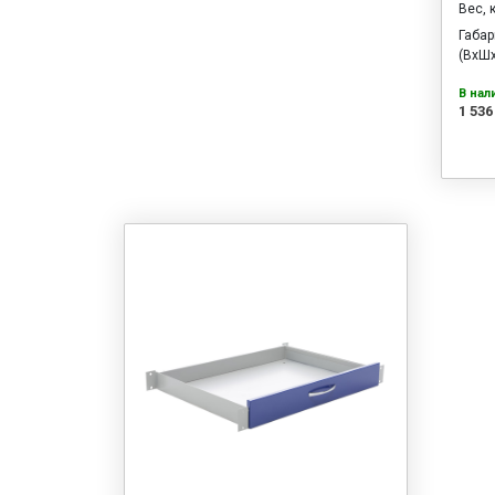
Вес, 
Габа
(ВхШх
В нал
1 536