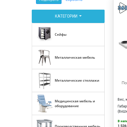
КАТЕГОРИИ
Сейфы
Металлическая мебель
Металлические стеллажи
По
Вес, 
Медицинская мебель и
оборудование
Габа
(ВхШх
В нал
1 536
Производственная мебель