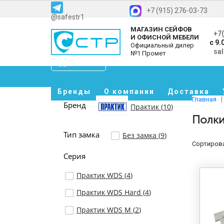
+7 (915) 276-03-73
@safestr1
МАГАЗИН СЕЙФОВ
+7(
И ОФИСНОЙ МЕБЕЛИ
с 9.
Официальный дилер
sa
№1 Промет
Каталог
Бренды
О компании
Доставка
Главная
Бренд
Практик (
10
)
Полки
Тип замка
Без замка (
9
)
Сортирова
Серия
Практик WDS (
4
)
Практик WDS Hard (
4
)
Практик WDS M (
2
)