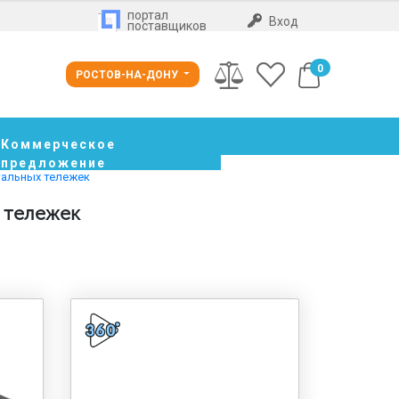
портал
Вход
поставщиков
0
РОСТОВ-НА-ДОНУ
Коммерческое
предложение
тальных тележек
 тележек