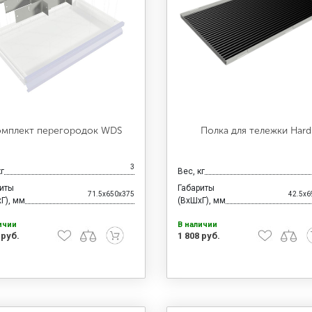
омплект перегородок WDS
Полка для тележки Hard
3
кг
Вес, кг
риты
Габариты
71.5x650x375
42.5x6
Г), мм
(ВхШхГ), мм
ичии
В наличии
 руб.
1 808 руб.