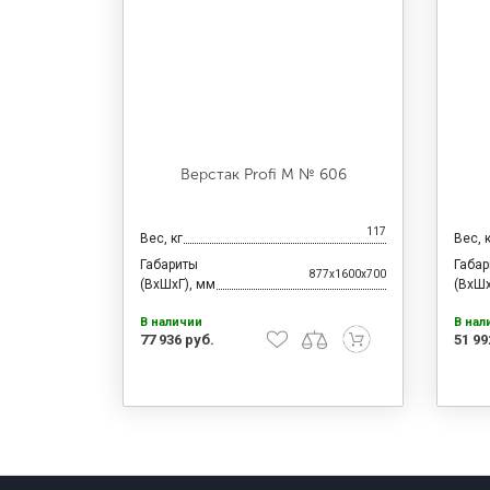
Верстак Profi M № 606
117
Вес, кг
Вес, 
Габариты
Габа
877x1600x700
(ВхШхГ), мм
(ВхШх
В наличии
В нал
77 936 руб.
51 99