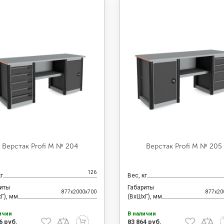
Верстак Profi M № 204
Верстак Profi M № 205
126
кг
Вес, кг
риты
Габариты
877x2000x700
877x20
Г), мм
(ВхШхГ), мм
ичии
В наличии
6 руб.
83 864 руб.