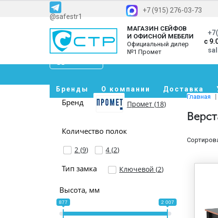
+7 (915) 276-03-73
@safestr1
МАГАЗИН СЕЙФОВ
+7(
И ОФИСНОЙ МЕБЕЛИ
с 9.
Официальный дилер
sa
№1 Промет
Каталог
Бренды
О компании
Доставка
Главная
Бренд
Промет (
18
)
Верст
Количество полок
Сортирова
2 (
9
)
4 (
2
)
Тип замка
Ключевой (
2
)
Высота, мм
877
2 007