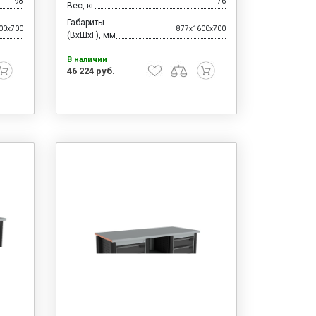
98
76
Вес, кг
Габариты
00x700
877x1600x700
(ВхШхГ), мм
В наличии
46 224 руб.