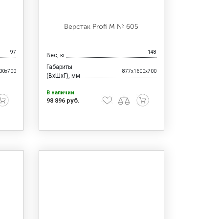
Верстак Profi M № 605
97
148
Вес, кг
Габариты
00x700
877x1600x700
(ВхШхГ), мм
В наличии
98 896 руб.