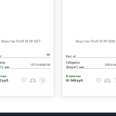
Верстак Profi M № 607
Верстак Profi M № 608
88
кг
Вес, кг
риты
Габариты
1377x1600x700
2007x16
Г), мм
(ВхШхГ), мм
ичии
В наличии
2 руб.
81 048 руб.