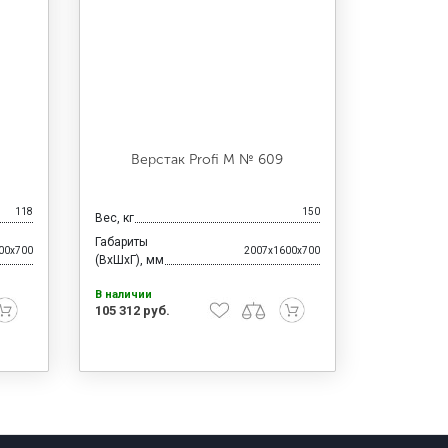
Верстак Profi M № 609
118
150
Вес, кг
Габариты
00x700
2007x1600x700
(ВхШхГ), мм
В наличии
105 312 руб.