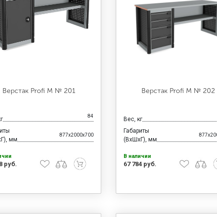
Верстак Profi M № 201
Верстак Profi M № 202
84
кг
Вес, кг
риты
Габариты
877x2000x700
877x20
Г), мм
(ВхШхГ), мм
ичии
В наличии
8 руб.
67 784 руб.