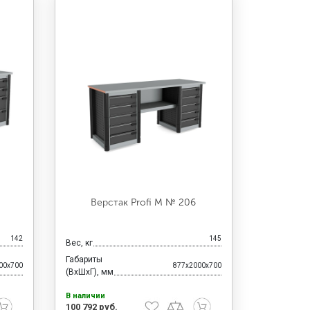
Верстак Profi M № 206
142
145
Вес, кг
Габариты
00x700
877x2000x700
(ВхШхГ), мм
В наличии
100 792 руб.