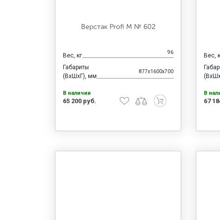
Верстак Profi M № 602
96
Вес, кг
Вес, 
Габариты
Габа
877x1600x700
(ВхШхГ), мм
(ВхШх
В наличии
В нал
65 200 руб.
67 18