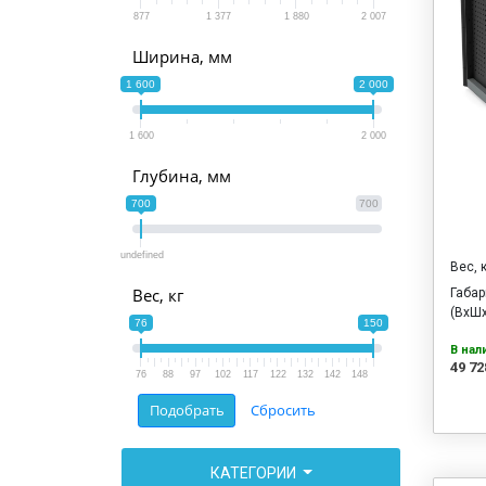
877
1 377
1 880
2 007
Ширина, мм
1 600
2 000
1 600
2 000
Глубина, мм
700
700
undefined
Вес, 
Вес, кг
Габа
(ВхШх
76
150
В нал
49 72
76
88
97
102
117
122
132
142
148
КАТЕГОРИИ