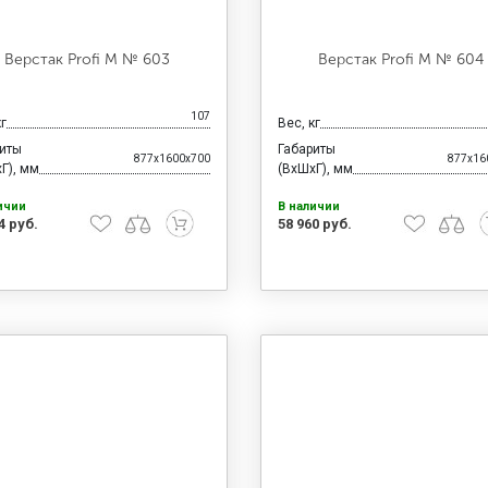
Верстак Profi M № 603
Верстак Profi M № 604
107
кг
Вес, кг
риты
Габариты
877x1600x700
877x16
Г), мм
(ВхШхГ), мм
ичии
В наличии
4 руб.
58 960 руб.