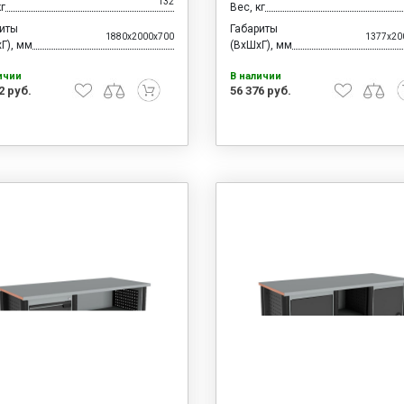
132
кг
Вес, кг
риты
Габариты
1880x2000x700
1377x20
Г), мм
(ВхШхГ), мм
ичии
В наличии
2 руб.
56 376 руб.