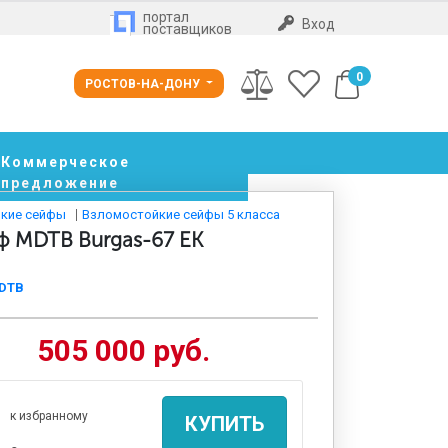
портал
Вход
поставщиков
0
РОСТОВ-НА-ДОНУ
Коммерческое
предложение
кие сейфы
Взломостойкие сейфы 5 класса
ф MDTB Burgas-67 EK
DTB
505 000 руб.
к избранному
КУПИТЬ