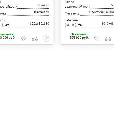
с
Класс
5 класс
5
мостойкости
взломостойкости
Ключевой
Электронный ко
амка
Тип замка
риты
Габариты
1320x680x680
1010x68
Г), мм
(ВхШхГ), мм
В наличии
В наличии
3 000 руб.
575 000 руб.