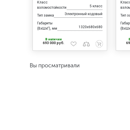
Класс
Клас
5 класс
взломостойкости
взло
Электронный кодовый
Тип замка
Тип з
Габариты
Габа
1320x680x680
(ВхШхГ), мм
(ВхШх
В наличии
693 000 руб.
69
Вы просматривали