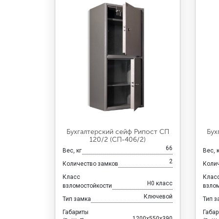
Бухгалтерский сейф Рипост СП
Бух
120/2 (СП-406/2)
66
Вес, кг
Вес, 
2
Количество замков
Коли
Класс
Клас
H0 класс
взломостойкости
взло
Ключевой
Тип замка
Тип з
Габариты
Габа
1200x550x390