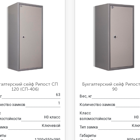
галтерский сейф Рипост СП
Бухгалтерский сейф Рипос
120 (СП-406)
90
63
кг
Вес, кг
1
чество замков
Количество замков
с
Класс
H0 класс
H0
мостойкости
взломостойкости
Ключевой
Клю
амка
Тип замка
риты
Габариты
1200x550x390
900x44