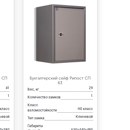
т СП
Бухгалтерский сейф Рипост СП
63
41
29
Вес, кг
1
1
Количество замков
Класс
 класс
H0 класс
взломостойкости
чевой
Ключевой
Тип замка
Габариты
0x380
630x440x480