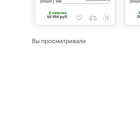
(ВхШхГ), мм
(ВхШх
В наличии
60 954 руб.
5
Вы просматривали