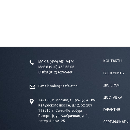
КОНТАКТЫ
МСК:
8 (499) 951-94-91
Моб:
8 (910) 463-58-06
СПб:
8 (812) 629-54-91
ГДЕ КУПИТЬ
ДИЛЕРАМ
E-mail:
sales@safe-str.ru
ДОСТАВКА
142190, г. Москва, г. Троицк, 41 км
Калужского шоссе, д.12, оф.209
ГАРАНТИЯ
198516, г. Санкт-Петербург,
Петергоф, ул. Фабричная, д. 1,
литер И, пом. 25
СЕРТИФИКАТЫ