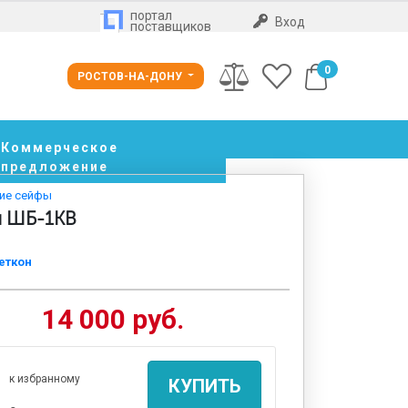
портал
Вход
поставщиков
0
РОСТОВ-НА-ДОНУ
Коммерческое
предложение
кие сейфы
й ШБ-1КВ
еткон
14 000 руб.
к избранному
КУПИТЬ