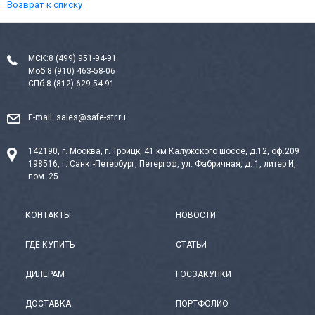
Возврат к списку
МСК:
8 (499) 951-94-91
Моб:
8 (910) 463-58-06
СПб:
8 (812) 629-54-91
E-mail:
sales@safe-str.ru
142190, г. Москва, г. Троицк, 41 км Калужского шоссе, д.12, оф.209
198516, г. Санкт-Петербург, Петергоф, ул. Фабричная, д. 1, литер И,
пом. 25
КОНТАКТЫ
НОВОСТИ
ГДЕ КУПИТЬ
СТАТЬИ
ДИЛЕРАМ
ГОСЗАКУПКИ
ДОСТАВКА
ПОРТФОЛИО